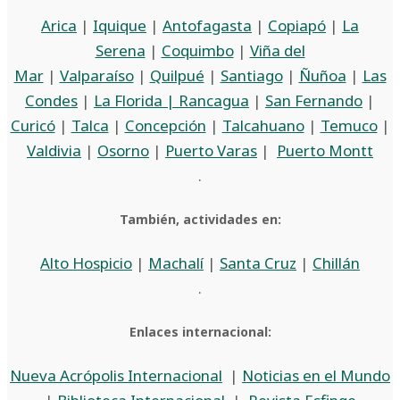
Arica
|
Iquique
|
Antofagasta
|
Copiapó
|
La
Serena
|
Coquimbo
|
Viña del
Mar
|
Valparaíso
|
Quilpué
|
Santiago
|
Ñuñoa
|
Las
Condes
|
La Florida |
Rancagua
|
San Fernando
|
Curicó
|
Talca
|
Concepción
|
Talcahuano
|
Temuco
|
Valdivia
|
Osorno
|
Puerto Varas
|
Puerto Montt
.
También, actividades en:
Alto Hospicio
|
Machalí
|
Santa Cruz
|
Chillán
.
Enlaces internacional:
Nueva Acrópolis Internacional
|
Noticias en el Mundo