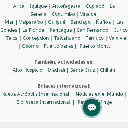
Arica
|
Iquique
|
Antofagasta
|
Copiapó
|
La
Serena
|
Coquimbo
|
Viña del
Mar
|
Valparaíso
|
Quilpué
|
Santiago
|
Ñuñoa
|
Las
Condes
|
La Florida |
Rancagua
|
San Fernando
|
Curicó
|
Talca
|
Concepción
|
Talcahuano
|
Temuco
|
Valdivia
|
Osorno
|
Puerto Varas
|
Puerto Montt
.
También, actividades en:
Alto Hospicio
|
Machalí
|
Santa Cruz
|
Chillán
.
Enlaces internacional:
Nueva Acrópolis Internacional
|
Noticias en el Mundo
|
Biblioteca Internacional
|
Revista Esfinge