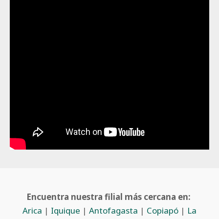
Encuentra nuestra filial más cercana en:
Arica
|
Iquique
|
Antofagasta
|
Copiapó
|
La