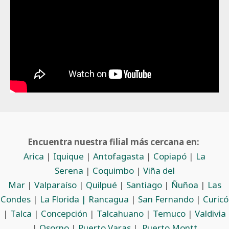
Encuentra nuestra filial más cercana en:
Arica
|
Iquique
|
Antofagasta
|
Copiapó
|
La
Serena
|
Coquimbo
|
Viña del
Mar
|
Valparaíso
|
Quilpué
|
Santiago
|
Ñuñoa
|
Las
Condes
|
La Florida |
Rancagua
|
San Fernando
|
Curicó
|
Talca
|
Concepción
|
Talcahuano
|
Temuco
|
Valdivia
|
Osorno
|
Puerto Varas
|
Puerto Montt