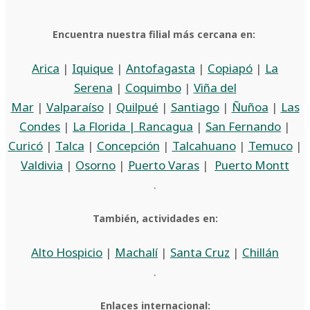
Encuentra nuestra filial más cercana en:
Arica
|
Iquique
|
Antofagasta
|
Copiapó
|
La
Serena
|
Coquimbo
|
Viña del
Mar
|
Valparaíso
|
Quilpué
|
Santiago
|
Ñuñoa
|
Las
Condes
|
La Florida |
Rancagua
|
San Fernando
|
Curicó
|
Talca
|
Concepción
|
Talcahuano
|
Temuco
|
Valdivia
|
Osorno
|
Puerto Varas
|
Puerto Montt
.
También, actividades en:
Alto Hospicio
|
Machalí
|
Santa Cruz
|
Chillán
.
Enlaces internacional: