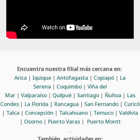
Encuentra nuestra filial más cercana en:
Arica
|
Iquique
|
Antofagasta
|
Copiapó
|
La
Serena
|
Coquimbo
|
Viña del
Mar
|
Valparaíso
|
Quilpué
|
Santiago
|
Ñuñoa
|
Las
Condes
|
La Florida |
Rancagua
|
San Fernando
|
Curicó
|
Talca
|
Concepción
|
Talcahuano
|
Temuco
|
Valdivia
|
Osorno
|
Puerto Varas
|
Puerto Montt
.
También, actividades en: