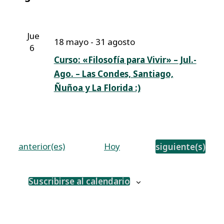
fecha.
vista
búsque
de
y
Even
Jue
18 mayo
-
31 agosto
6
vistas
Curso: «Filosofía para Vivir» – Jul.-
Ago. – Las Condes, Santiago,
de
Ñuñoa y La Florida :)
Eventos
Eventos
Eventos
anterior(es)
Hoy
siguiente(s)
Suscribirse al calendario