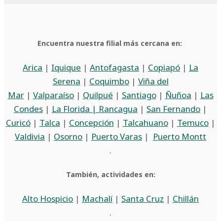
Encuentra nuestra filial más cercana en:
Arica
|
Iquique
|
Antofagasta
|
Copiapó
|
La
Serena
|
Coquimbo
|
Viña del
Mar
|
Valparaíso
|
Quilpué
|
Santiago
|
Ñuñoa
|
Las
Condes
|
La Florida |
Rancagua
|
San Fernando
|
Curicó
|
Talca
|
Concepción
|
Talcahuano
|
Temuco
|
Valdivia
|
Osorno
|
Puerto Varas
|
Puerto Montt
.
También, actividades en:
Alto Hospicio
|
Machalí
|
Santa Cruz
|
Chillán
.