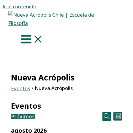
Ir al contenido
Nueva Acrópolis
Nueva Acrópolis
Eventos
Eventos
Nave
Navega
Próximos
Lista
Selecciona
Buscar
de
la
de
agosto 2026