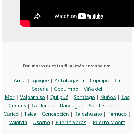
Encuentra nuestra filial más cercana en:
Arica
|
Iquique
|
Antofagasta
|
Copiapó
|
La
Serena
|
Coquimbo
|
Viña del
Mar
|
Valparaíso
|
Quilpué
|
Santiago
|
Ñuñoa
|
Las
Condes
|
La Florida |
Rancagua
|
San Fernando
|
Curicó
|
Talca
|
Concepción
|
Talcahuano
|
Temuco
|
Valdivia
|
Osorno
|
Puerto Varas
|
Puerto Montt
.