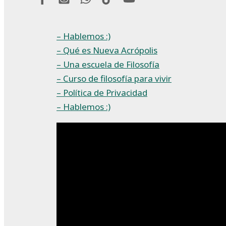
– Hablemos :)
– Qué es Nueva Acrópolis
– Una escuela de Filosofía
– Curso de filosofía para vivir
– Política de Privacidad
– Hablemos :)