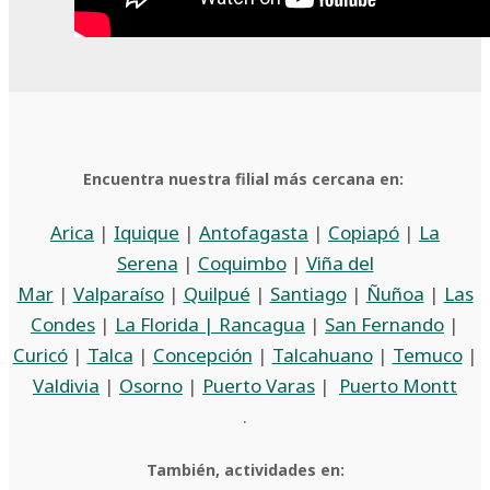
Encuentra nuestra filial más cercana en:
Arica
|
Iquique
|
Antofagasta
|
Copiapó
|
La
Serena
|
Coquimbo
|
Viña del
Mar
|
Valparaíso
|
Quilpué
|
Santiago
|
Ñuñoa
|
Las
Condes
|
La Florida |
Rancagua
|
San Fernando
|
Curicó
|
Talca
|
Concepción
|
Talcahuano
|
Temuco
|
Valdivia
|
Osorno
|
Puerto Varas
|
Puerto Montt
.
También, actividades en: