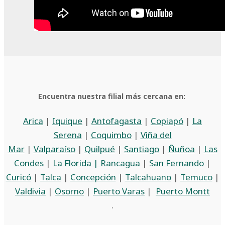
Encuentra nuestra filial más cercana en:
Arica
|
Iquique
|
Antofagasta
|
Copiapó
|
La
Serena
|
Coquimbo
|
Viña del
Mar
|
Valparaíso
|
Quilpué
|
Santiago
|
Ñuñoa
|
Las
Condes
|
La Florida |
Rancagua
|
San Fernando
|
Curicó
|
Talca
|
Concepción
|
Talcahuano
|
Temuco
|
Valdivia
|
Osorno
|
Puerto Varas
|
Puerto Montt
.