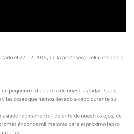
blicado el 27-12-2015, de la profesora Delia Steinberg
de un pequeño ciclo dentro de nuestras vidas, suele
 y las cosas que hemos llevado a cabo durante su
masiado rápidamente– delante de nuestros ojos, de
o prometiéndonos mil mejoras para el próximo lapso
anterior.