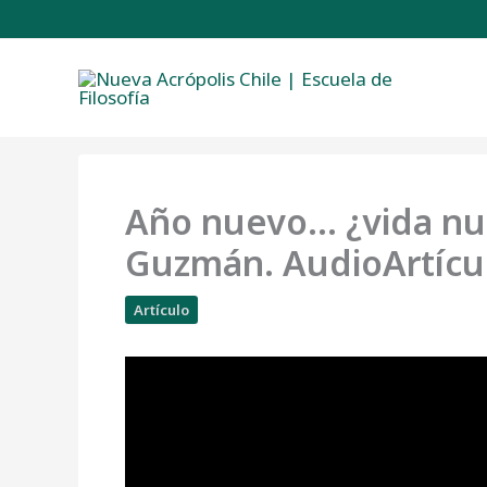
Ir
al
contenido
Año nuevo… ¿vida nue
Guzmán. AudioArtícu
Artículo