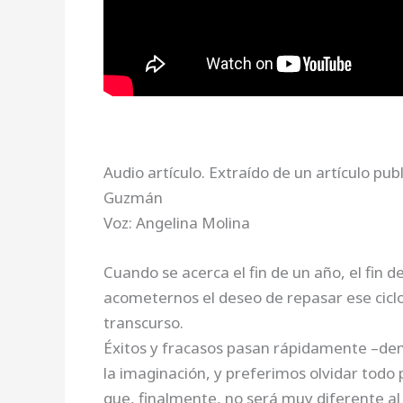
Audio artículo. Extraído de un artículo pu
Guzmán
Voz: Angelina Molina
Cuando se acerca el fin de un año, el fin 
acometernos el deseo de repasar ese ciclo
transcurso.
Éxitos y fracasos pasan rápidamente –de
la imaginación, y preferimos olvidar tod
que, finalmente, no será muy diferente al 