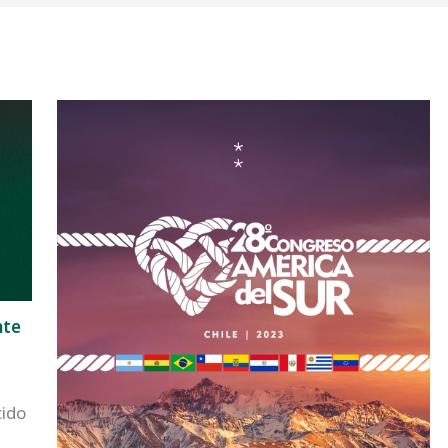
nte
cido