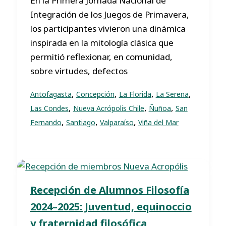
En la Primera Jornada Nacional de
Integración de los Juegos de Primavera,
los participantes vivieron una dinámica
inspirada en la mitología clásica que
permitió reflexionar, en comunidad,
sobre virtudes, defectos
,
,
,
,
Antofagasta
Concepción
La Florida
La Serena
,
,
,
Las Condes
Nueva Acrópolis Chile
Ñuñoa
San
,
,
,
Fernando
Santiago
Valparaíso
Viña del Mar
Recepción de Alumnos Filosofía
2024–2025: Juventud, equinoccio
y fraternidad filosófica