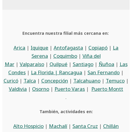
Encuentra nuestra filial más cercana en:
Arica
|
Iquique
|
Antofagasta
|
Copiapó
|
La
Serena
|
Coquimbo
|
Viña del
Mar
|
Valparaíso
|
Quilpué
|
Santiago
|
Ñuñoa
|
Las
Condes
|
La Florida |
Rancagua
|
San Fernando
|
Curicó
|
Talca
|
Concepción
|
Talcahuano
|
Temuco
|
Valdivia
|
Osorno
|
Puerto Varas
|
Puerto Montt
.
También, actividades en:
Alto Hospicio
|
Machalí
|
Santa Cruz
|
Chillán