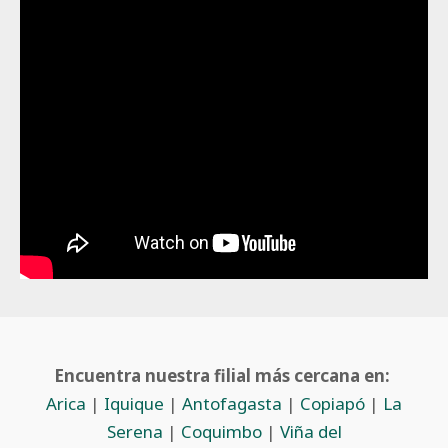
Encuentra nuestra filial más cercana en:
Arica
|
Iquique
|
Antofagasta
|
Copiapó
|
La
Serena
|
Coquimbo
|
Viña del